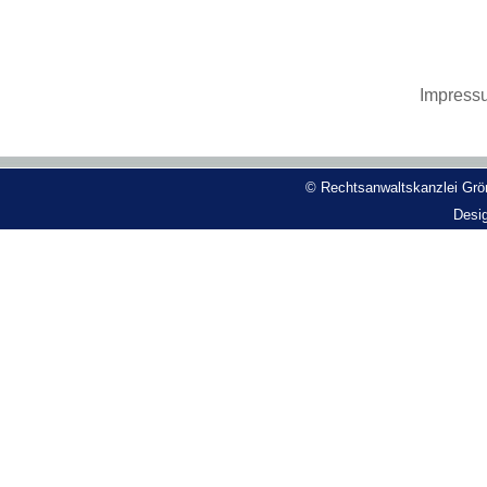
Impress
© Rechtsanwaltskanzlei Grön
Desi