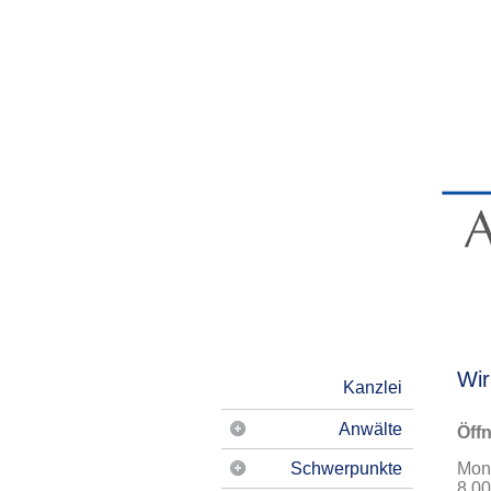
Wir
Kanzlei
Anwälte
Öff
Anne-Kathrin Gröninger
Schwerpunkte
Mont
8.00