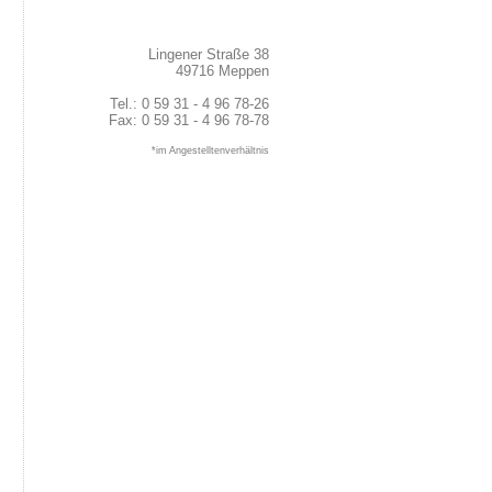
Lingener Straße 38
49716 Meppen
Tel.: 0 59 31 - 4 96 78-26
Fax: 0 59 31 - 4 96 78-78
*im Angestelltenverhältnis