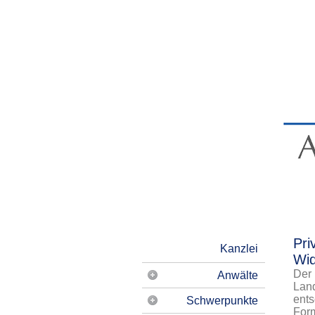
Pri
Kanzlei
Wid
Der 
Anwälte
Land
ents
Anne-Kathrin Gröninger
Schwerpunkte
Form