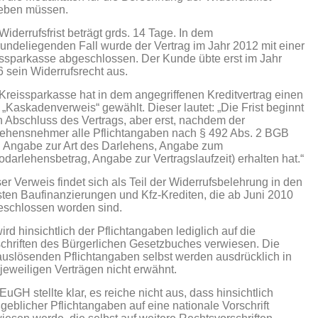
eben müssen.
Widerrufsfrist beträgt grds. 14 Tage. In dem
undeliegenden Fall wurde der Vertrag im Jahr 2012 mit einer
ssparkasse abgeschlossen. Der Kunde übte erst im Jahr
 sein Widerrufsrecht aus.
Kreissparkasse hat in dem angegriffenen Kreditvertrag einen
 „Kaskadenverweis“ gewählt. Dieser lautet: „Die Frist beginnt
 Abschluss des Vertrags, aber erst, nachdem der
ehensnehmer alle Pflichtangaben nach § 492 Abs. 2 BGB
. Angabe zur Art des Darlehens, Angabe zum
odarlehensbetrag, Angabe zur Vertragslaufzeit) erhalten hat.“
er Verweis findet sich als Teil der Widerrufsbelehrung in den
ten Baufinanzierungen und Kfz-Krediten, die ab Juni 2010
eschlossen worden sind.
ird hinsichtlich der Pflichtangaben lediglich auf die
chriften des Bürgerlichen Gesetzbuches verwiesen. Die
tauslösenden Pflichtangaben selbst werden ausdrücklich in
jeweiligen Verträgen nicht erwähnt.
EuGH stellte klar, es reiche nicht aus, dass hinsichtlich
eblicher Pflichtangaben auf eine nationale Vorschrift